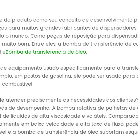
e do produto como seu conceito de desenvolvimento p
rviços para muitos grandes fabricantes de dispensador
do o mundo. Como peças de reposição para dispensado
ito bom. Entre eles, a bomba de transferência de com
l e
Bomba de transferência de óleo
.
de equipamento usado especificamente para a transferê
emplo, em postos de gasolina, ele pode ser usado para
 combustível.
 atender precisamente às necessidades dos clientes? 
ivas de desempenho. A bomba rotativa de palhetas de
l de líquidos de alta viscosidade e voláteis. Compar
ente em baixa velocidade e alta taxa de fluxo, pode 
ível e a bomba de transferência de óleo suportam es