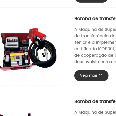
Bomba de transfe
A Máquina de Super
de transferência de
sênior e a implemen
certificado ISO900
de cooperação de 
desenvolvimento co
Veja mais >>
Bomba de transfe
A Máquina de Super