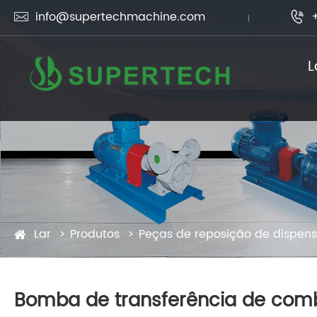
info@supertechmachine.com


L
Lar
Produtos
Peças de reposição de dispen
Bomba de transferência de comb