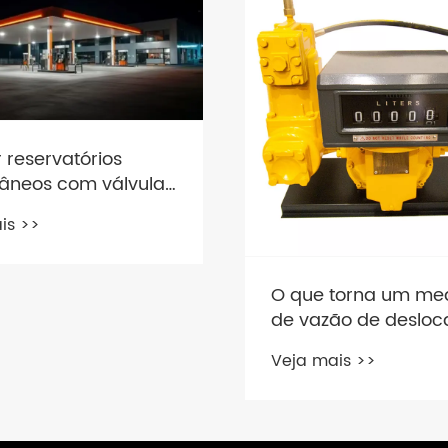
 reservatórios
râneos com válvulas
io inteligentes.
is >>
O que torna um me
de vazão de deslo
positivo a solução 
Veja mais >>
confiável para med
precisa de fluidos?