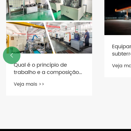
Equipar
subter

de desv
Qual é o princípio de
Veja ma
trabalho e a composição
da bomba de GLP?
Veja mais >>