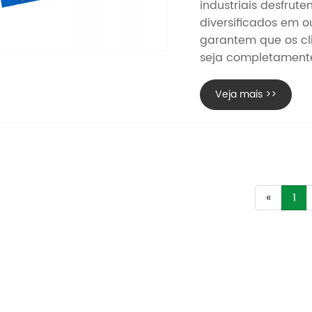
industriais desfru
diversificados em o
garantem que os cl
seja completamente 
Veja mais >>
«
1