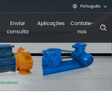
Português

Enviar
Aplicações
Contate-
consulta
nos
mbustível