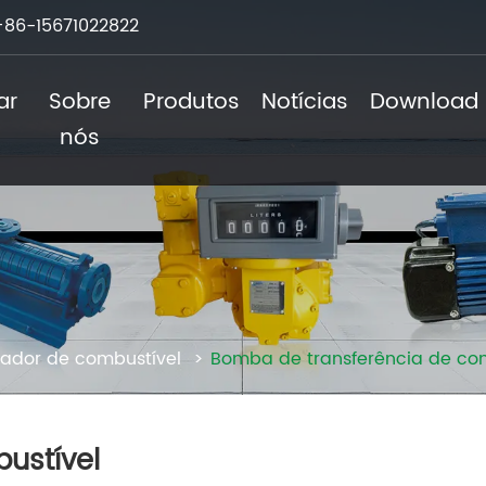
+86-15671022822
ar
Sobre
Produtos
Notícias
Download
nós
sador de combustível
Bomba de transferência de co
ustível