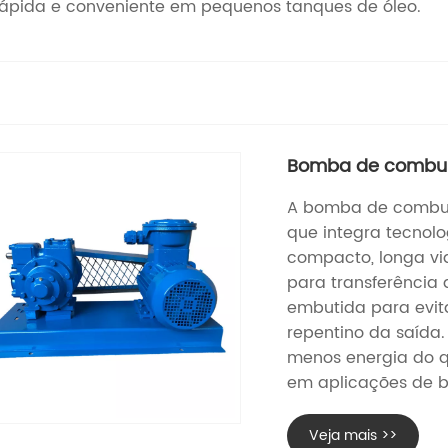
rápida e conveniente em pequenos tanques de óleo.
Bomba de combus
A bomba de combus
que integra tecnol
compacto, longa vida
para transferência 
embutida para evi
repentino da saída.
menos energia do q
em aplicações de ba
Veja mais >>