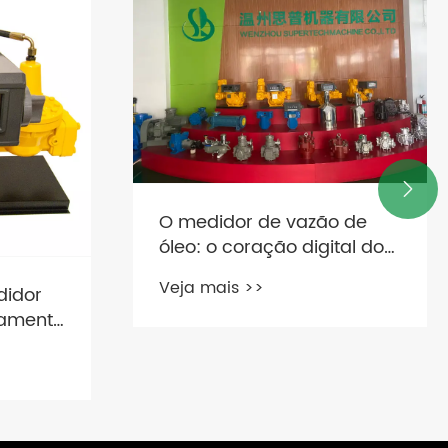

O medidor de vazão de
óleo: o coração digital do
posto de gasolina -
Veja mais >>
didor
tecnologia, padrões e
camento
práticas da indústria
mais
ição